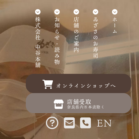
株式会社 中谷本舗
お知らせ・読み物
店舗のご案内
ゐざさのお寿司
ホーム
オンラインショップへ
店舗受取
奈良県内※本店除く
EN