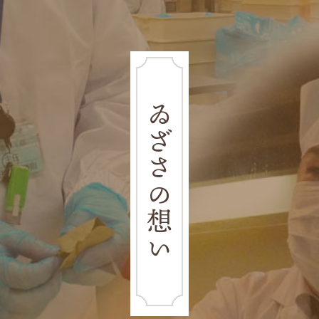
ゐざさの想い