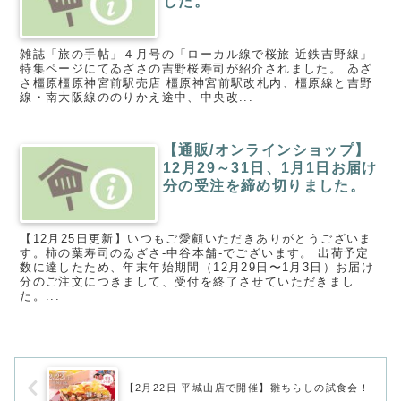
した。
雑誌「旅の手帖」４月号の「ローカル線で桜旅-近鉄吉野線」
特集ページにてゐざさの吉野桜寿司が紹介されました。 ゐざ
さ橿原橿原神宮前駅売店 橿原神宮前駅改札内、橿原線と吉野
線・南大阪線ののりかえ途中、中央改...
【通販/オンラインショップ】
12月29～31日、1月1日お届け
分の受注を締め切りました。
【12月25日更新】いつもご愛顧いただきありがとうございま
す。柿の葉寿司のゐざさ-中谷本舗-でございます。 出荷予定
数に達したため、年末年始期間（12月29日〜1月3日）お届け
分のご注文につきまして、受付を終了させていただきまし
た。...
【2月22日 平城山店で開催】雛ちらしの試食会！