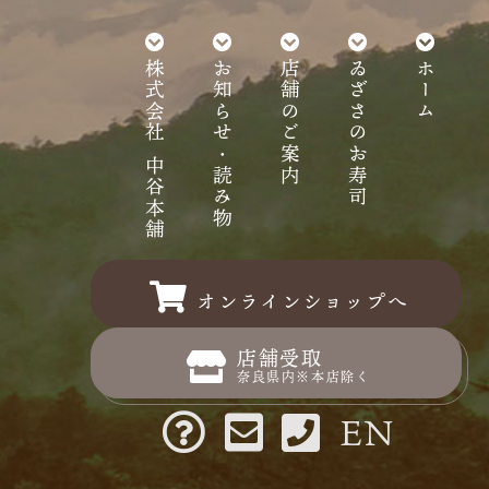
株式会社 中谷本舗
お知らせ・読み物
店舗のご案内
ゐざさのお寿司
ホーム
オンラインショップへ
店舗受取
奈良県内※本店除く
EN