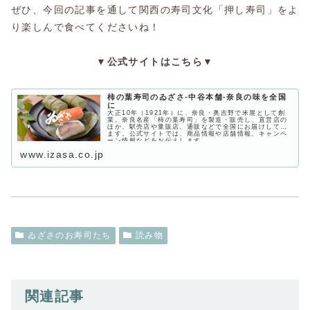
ぜひ、今回の記事を通して関西の寿司文化「押し寿司」をよ
り楽しんで食べてくださいね！
▼公式サイトはこちら▼
柿の葉寿司のゐざさ‐中谷本舗‐奈良の味を全国
に
大正10年（1921年）に、奈良・奥吉野で米屋として創
業。奈良名産「柿の葉寿司」を製造・販売し、直営店の
ほか、駅売店や量販店、通販などで全国にお届けしてい
ます。公式サイトでは、商品情報や店舗情報、キャンペ
ーン情報などをお伝えします。
www.izasa.co.jp
ゐざさのお寿司たち
読み物
関連記事