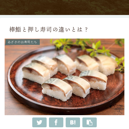
棒鮨と押し寿司の違いとは？
ゐざさのお寿司たち