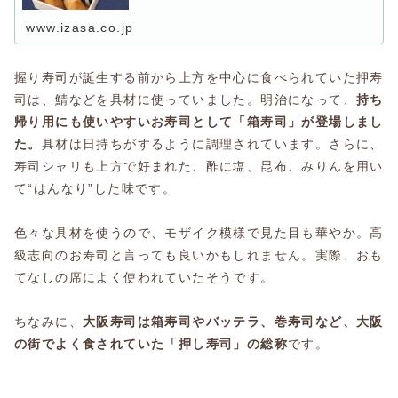
www.izasa.co.jp
握り寿司が誕生する前から上方を中心に食べられていた押寿
司は、鯖などを具材に使っていました。明治になって、
持ち
帰り用にも使いやすいお寿司として「箱寿司」が登場しまし
た。
具材は日持ちがするように調理されています。さらに、
寿司シャリも上方で好まれた、酢に塩、昆布、みりんを用い
て“はんなり”した味です。
色々な具材を使うので、モザイク模様で見た目も華やか。高
級志向のお寿司と言っても良いかもしれません。実際、おも
てなしの席によく使われていたそうです。
ちなみに、
大阪寿司は箱寿司やバッテラ、巻寿司など、大阪
の街でよく食されていた「押し寿司」の総称
です。