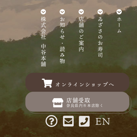
株式会社 中谷本舗
お知らせ・読み物
店舗のご案内
ゐざさのお寿司
ホーム
オンラインショップへ
店舗受取
奈良県内※本店除く
EN