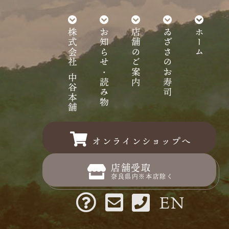
株式会社 中谷本舗
お知らせ・読み物
店舗のご案内
ゐざさのお寿司
ホーム
オンラインショップへ
店舗受取
奈良県内※本店除く
EN