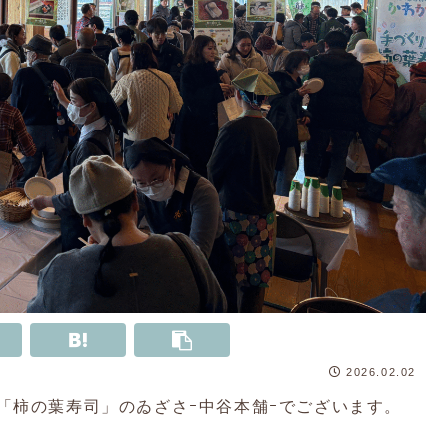
2026.02.02
「柿の葉寿司」のゐざさｰ中谷本舗ｰでございます。