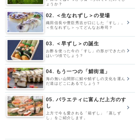
ょうか？
02. ＜生なれずし＞の登場
織田信長や豊臣秀吉が口にした「すし」。
＜生なれずし＞ってどんなお寿司？
03. ＜早ずし＞の誕生
お酢を使った今の「すし」の形ができたの
はいつ頃でしょう？
04. もう一つの「鯖街道」
海の無い山間部に鯖や鯖ずしの文化を運ん
だ道はどこにあるでしょう？
05. バラエティに富んだ上方のす
し
上方で今も愛される「箱ずし」「蒸しず
し」をご紹介します。