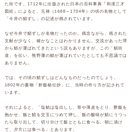
た街です。1712年に出版された日本の百科事典『和漢三才
図絵』によると、元禄（1688～1704年）の頃の名物として
「今井の鯖ずし」の記述が残されています。
なぜ今井で鯖ずしが名物だったのか。残念ながら、残された
文献が少なく、確かなことはわかりません。交流があった堺
から鯖が運ばれてきたという説もありますが、この「鯖街
道」を伝い、熊野灘の鯖が運ばれていたとしても不思議では
ありません。
では、その頃の鯖ずしはどんなものだったのでしょう。
1802年の書物「鮓飯秘伝抄」に、当時の作り方が記されて
います。
それによると、「塩鯖は塩出しし、骨や薄皮をとり、酢飯を
抱かせ、飯と鯖を交互につめて押し、飯の酸味が鯖にうつっ
たら取り出して、切り分けて飯とともに食べる。朝に漬け
て、夕方には食べる」とあります。