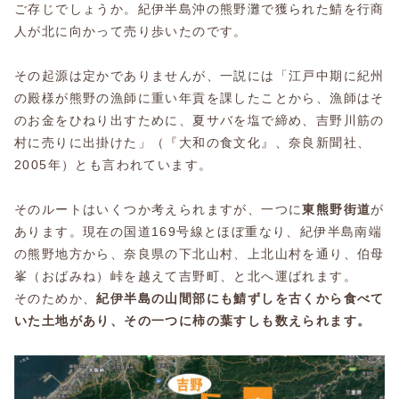
ご存じでしょうか。紀伊半島沖の熊野灘で獲られた鯖を行商
人が北に向かって売り歩いたのです。
その起源は定かでありませんが、一説には「江戸中期に紀州
の殿様が熊野の漁師に重い年貢を課したことから、漁師はそ
のお金をひねり出すために、夏サバを塩で締め、吉野川筋の
村に売りに出掛けた」（『大和の食文化』、奈良新聞社、
2005年）とも言われています。
そのルートはいくつか考えられますが、一つに
東熊野街道
が
あります。現在の国道169号線とほぼ重なり、紀伊半島南端
の熊野地方から、奈良県の下北山村、上北山村を通り、伯母
峯（おばみね）峠を越えて吉野町、と北へ運ばれます。
そのためか、
紀伊半島の山間部にも鯖ずしを古くから食べて
いた土地があり、その一つに柿の葉すしも数えられます。