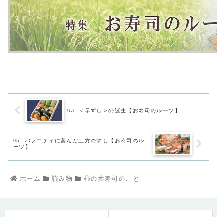
03. ＜早ずし＞の誕生【お寿司のルーツ】
05. バラエティに富んだ上方のすし【お寿司のル
ーツ】
ホーム
読み物
柿の葉寿司のこと