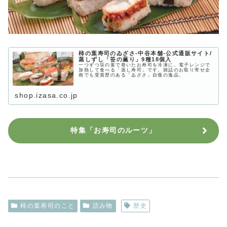
柿の葉寿司のゐざさ‐中谷本舗‐公式通販サイト/
蒸しずし「笹の薫り」9種18個入
一つずつ笹の葉で巻いたお寿司を冷凍に。電子レンジで
加熱して食べる「蒸し寿司」です。雑誌のお取り寄せ企
画でも受賞歴のある「ゐざさ」自慢の逸品。
shop.izasa.co.jp
特集「お寿司のルーツ」
柿の葉寿司のこと
読み物
歴史