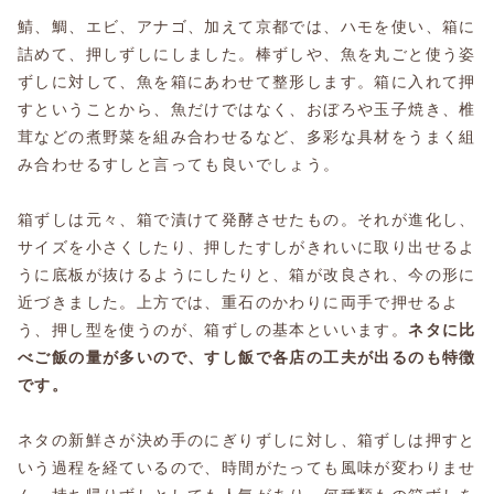
鯖、鯛、エビ、アナゴ、加えて京都では、ハモを使い、箱に
詰めて、押しずしにしました。棒ずしや、魚を丸ごと使う姿
ずしに対して、魚を箱にあわせて整形します。箱に入れて押
すということから、魚だけではなく、おぼろや玉子焼き、椎
茸などの煮野菜を組み合わせるなど、多彩な具材をうまく組
み合わせるすしと言っても良いでしょう。
箱ずしは元々、箱で漬けて発酵させたもの。それが進化し、
サイズを小さくしたり、押したすしがきれいに取り出せるよ
うに底板が抜けるようにしたりと、箱が改良され、今の形に
近づきました。上方では、重石のかわりに両手で押せるよ
う、押し型を使うのが、箱ずしの基本といいます。
ネタに比
べご飯の量が多いので、すし飯で各店の工夫が出るのも特徴
です。
ネタの新鮮さが決め手のにぎりずしに対し、箱ずしは押すと
いう過程を経ているので、時間がたっても風味が変わりませ