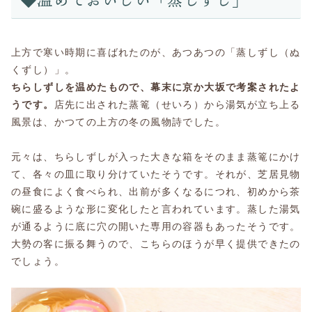
上方で寒い時期に喜ばれたのが、あつあつの「蒸しずし（ぬ
くずし）」。
ちらしずしを温めたもので、幕末に京か大坂で考案されたよ
うです。
店先に出された蒸篭（せいろ）から湯気が立ち上る
風景は、かつての上方の冬の風物詩でした。
元々は、ちらしずしが入った大きな箱をそのまま蒸篭にかけ
て、各々の皿に取り分けていたそうです。それが、芝居見物
の昼食によく食べられ、出前が多くなるにつれ、初めから茶
碗に盛るような形に変化したと言われています。蒸した湯気
が通るように底に穴の開いた専用の容器もあったそうです。
大勢の客に振る舞うので、こちらのほうが早く提供できたの
でしょう。