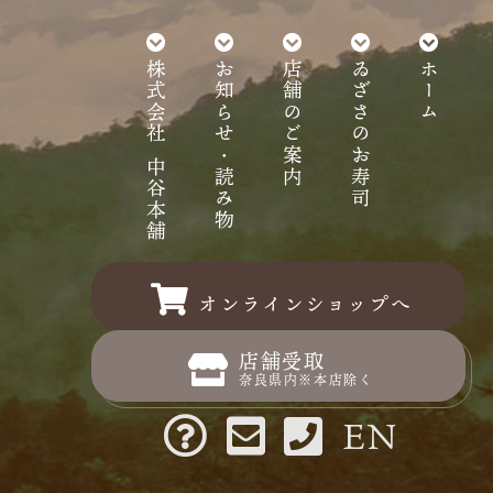
株式会社 中谷本舗
お知らせ・読み物
店舗のご案内
ゐざさのお寿司
ホーム
オンラインショップへ
店舗受取
奈良県内※本店除く
EN